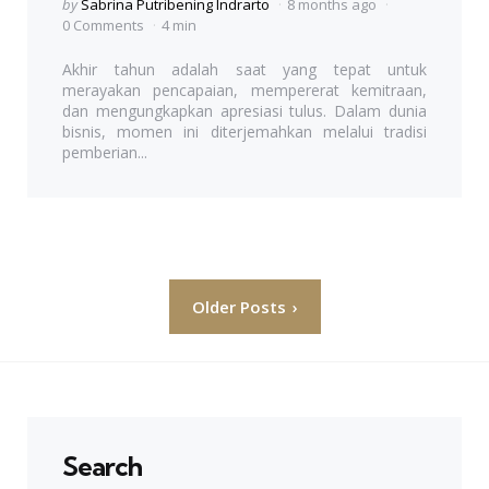
Posted
by
Sabrina Putribening Indrarto
8 months ago
by
0 Comments
4 min
Akhir tahun adalah saat yang tepat untuk
merayakan pencapaian, mempererat kemitraan,
dan mengungkapkan apresiasi tulus. Dalam dunia
bisnis, momen ini diterjemahkan melalui tradisi
pemberian...
Posts
Older Posts
navigation
Search