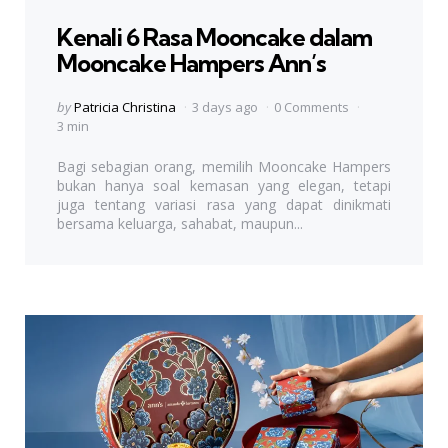
in
Kenali 6 Rasa Mooncake dalam
Mooncake Hampers Ann’s
Posted
by
Patricia Christina
3 days ago
0 Comments
by
3 min
Bagi sebagian orang, memilih Mooncake Hampers
bukan hanya soal kemasan yang elegan, tetapi
juga tentang variasi rasa yang dapat dinikmati
bersama keluarga, sahabat, maupun...