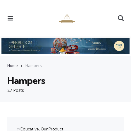
Menu
Se
Home
Hampers
Hampers
27 Posts
Categories
Posted
in
Educative
Our Product