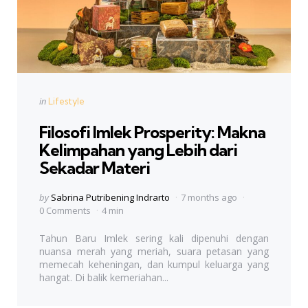
Categories
Posted
in
Lifestyle
in
Filosofi Imlek Prosperity: Makna
Kelimpahan yang Lebih dari
Sekadar Materi
Posted
by
Sabrina Putribening Indrarto
7 months ago
by
0 Comments
4 min
Tahun Baru Imlek sering kali dipenuhi dengan
nuansa merah yang meriah, suara petasan yang
memecah keheningan, dan kumpul keluarga yang
hangat. Di balik kemeriahan...