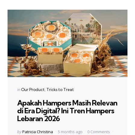
Categories
Posted
in
Our Product
Tricks to Treat
in
Apakah Hampers Masih Relevan
di Era Digital? Ini Tren Hampers
Lebaran 2026
Posted
by
Patricia Christina
5 months ago
0 Comments