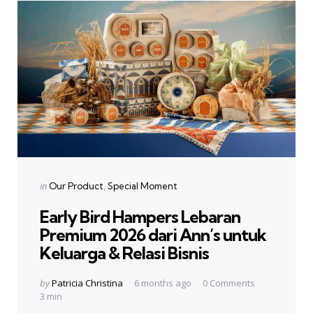
Categories
Posted
in
Our Product
Special Moment
in
Early Bird Hampers Lebaran
Premium 2026 dari Ann’s untuk
Keluarga & Relasi Bisnis
Posted
by
Patricia Christina
6 months ago
0 Comments
by
3 min