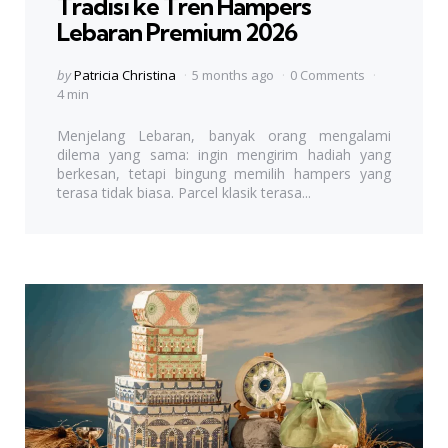
Tradisi ke Tren Hampers
Lebaran Premium 2026
Posted
by
Patricia Christina
5 months ago
0 Comments
by
4 min
Menjelang Lebaran, banyak orang mengalami
dilema yang sama: ingin mengirim hadiah yang
berkesan, tetapi bingung memilih hampers yang
terasa tidak biasa. Parcel klasik terasa...