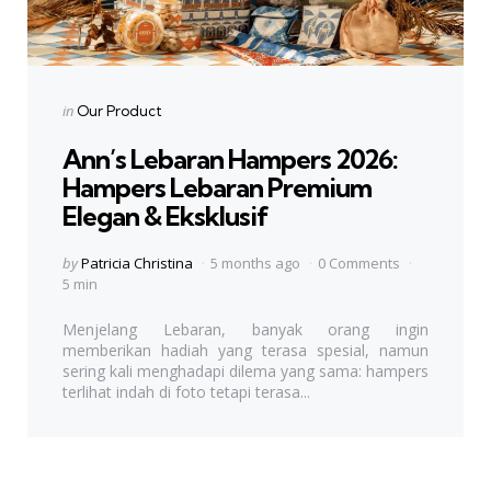
Categories
Posted
in
Our Product
in
Ann’s Lebaran Hampers 2026:
Hampers Lebaran Premium
Elegan & Eksklusif
Posted
by
Patricia Christina
5 months ago
0 Comments
by
5 min
Menjelang Lebaran, banyak orang ingin
memberikan hadiah yang terasa spesial, namun
sering kali menghadapi dilema yang sama: hampers
terlihat indah di foto tetapi terasa...