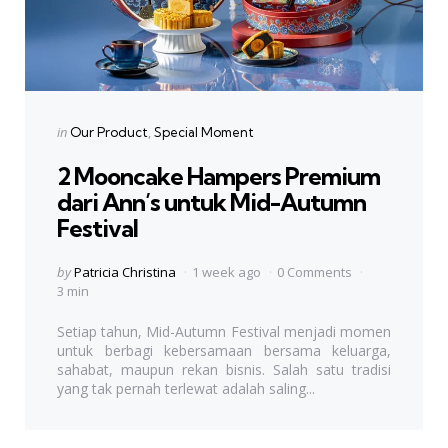
Categories
Posted
in
Our Product
Special Moment
in
2 Mooncake Hampers Premium
dari Ann’s untuk Mid-Autumn
Festival
Posted
by
Patricia Christina
1 week ago
0 Comments
by
3 min
Setiap tahun, Mid-Autumn Festival menjadi momen
untuk berbagi kebersamaan bersama keluarga,
sahabat, maupun rekan bisnis. Salah satu tradisi
yang tak pernah terlewat adalah saling...