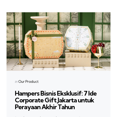
Categories
Posted
in
Our Product
in
Hampers Bisnis Eksklusif: 7 Ide
Corporate Gift Jakarta untuk
Perayaan Akhir Tahun