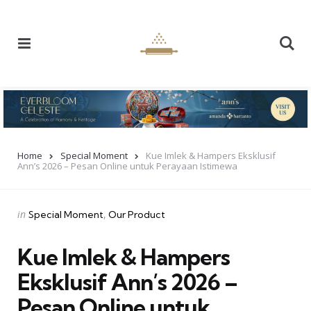
Menu
Se
Home
Special Moment
Kue Imlek & Hampers Eksklusif
Ann’s 2026 – Pesan Online untuk Perayaan Istimewa
Categories
Posted
in
Special Moment
Our Product
in
Kue Imlek & Hampers
Eksklusif Ann’s 2026 –
Pesan Online untuk