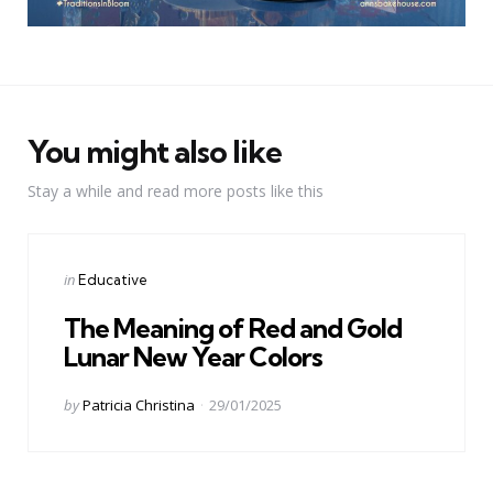
You might also like
Stay a while and read more posts like this
Categories
Posted
in
Educative
in
The Meaning of Red and Gold
Lunar New Year Colors
Posted
by
Patricia Christina
29/01/2025
by