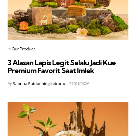
Categories
Posted
in
Our Product
in
3 Alasan Lapis Legit Selalu Jadi Kue
Premium Favorit Saat Imlek
Posted
by
Sabrina Putribening Indrarto
27/01/2026
by