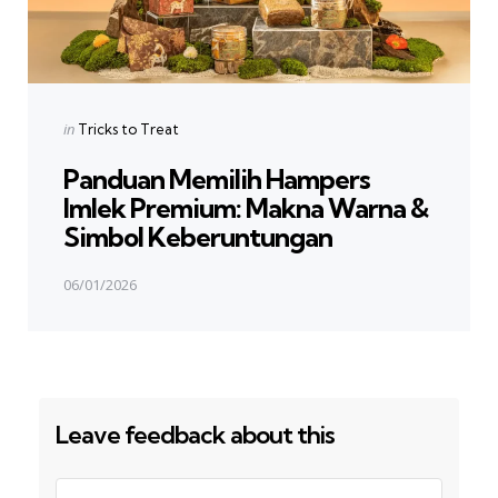
Posted
in
Tricks to Treat
in
Panduan Memilih Hampers
Imlek Premium: Makna Warna &
Simbol Keberuntungan
06/01/2026
Leave feedback about this