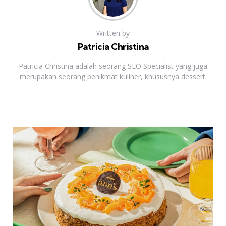
Written by
Patricia Christina
Patricia Christina adalah seorang SEO Specialist yang juga
merupakan seorang penikmat kuliner, khususnya dessert.
Previous Post
Post
navigation