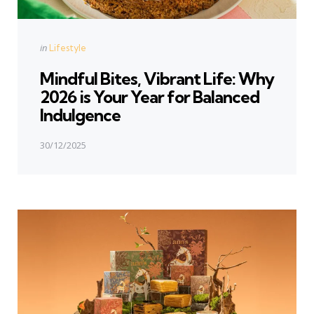
Posted
in
Lifestyle
in
Mindful Bites, Vibrant Life: Why
2026 is Your Year for Balanced
Indulgence
30/12/2025
Next Post