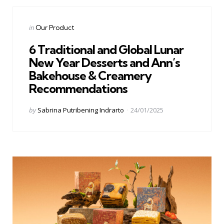
Categories
Posted
in
Our Product
in
6 Traditional and Global Lunar
New Year Desserts and Ann’s
Bakehouse & Creamery
Recommendations
Posted
by
Sabrina Putribening Indrarto
24/01/2025
by