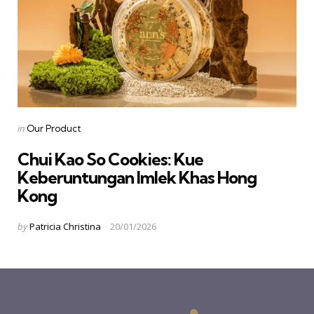
Categories
Posted
in
Our Product
in
Chui Kao So Cookies: Kue
Keberuntungan Imlek Khas Hong
Kong
Posted
by
Patricia Christina
20/01/2026
by