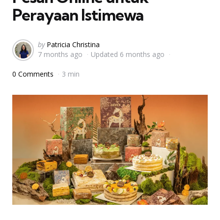
Perayaan Istimewa
Posted
by
Patricia Christina
7 months ago
Updated
6 months ago
by
0 Comments
3 min