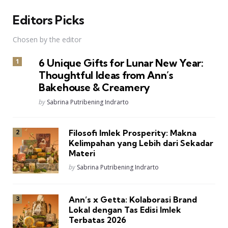
Editors Picks
Chosen by the editor
6 Unique Gifts for Lunar New Year:
Thoughtful Ideas from Ann’s
Bakehouse & Creamery
Posted
by
Sabrina Putribening Indrarto
Filosofi Imlek Prosperity: Makna
Kelimpahan yang Lebih dari Sekadar
Materi
Posted
by
Sabrina Putribening Indrarto
Ann’s x Getta: Kolaborasi Brand
Lokal dengan Tas Edisi Imlek
Terbatas 2026