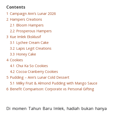
Contents
1
Campaign Ann’s Lunar 2026
2
Hampers Creations
2.1
Bloom Hampers
2.2
Prosperous Hampers
3
Kue Imlek Eksklusif
3.1
Lychee Cream Cake
3.2
Lapis Legit Creations
3.3
Honey Cake
4
Cookies
4.1
Chui Ka So Cookies
4.2
Cocoa Cranberry Cookies
5
Pudding – Ann’s Lunar Cold Dessert
5.1
Milky Fruit & Almond Pudding with Mango Sauce
6
Benefit Comparison: Corporate vs Personal Gifting
Di momen Tahun Baru Imlek, hadiah bukan hanya