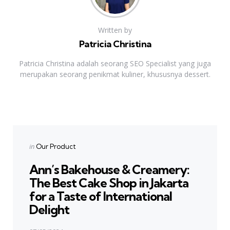
Written by
Patricia Christina
Patricia Christina adalah seorang SEO Specialist yang juga
merupakan seorang penikmat kuliner, khususnya dessert.
Previous Post
Post
navigation
Posted
in
Our Product
in
Ann’s Bakehouse & Creamery:
The Best Cake Shop in Jakarta
for a Taste of International
Delight