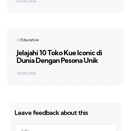
07/05/2024
Next Post
Posted
in
Educative
in
Jelajahi 10 Toko Kue Iconic di
Dunia Dengan Pesona Unik
13/05/2024
Leave feedback about this