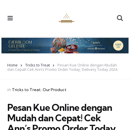
Menu
Se
Home
Tricks to Treat
Pesan Kue Online dengan Mudah
dan Cepat! Cek Ann’s Promo Order Today, Delivery Today 2024
Categories
Posted
in
Tricks to Treat
Our Product
in
Pesan Kue Online dengan
Mudah dan Cepat! Cek
Ann’s Promo Order Today,