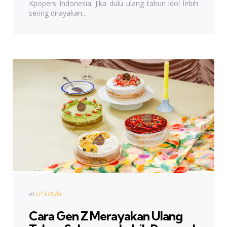
Kpopers Indonesia. Jika dulu ulang tahun idol lebih
sering dirayakan...
Categories
Posted
in
Lifestyle
in
Cara Gen Z Merayakan Ulang