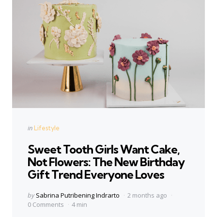
Categories
Posted
in
Lifestyle
in
Sweet Tooth Girls Want Cake,
Not Flowers: The New Birthday
Gift Trend Everyone Loves
Posted
by
Sabrina Putribening Indrarto
2 months ago
by
0 Comments
4 min