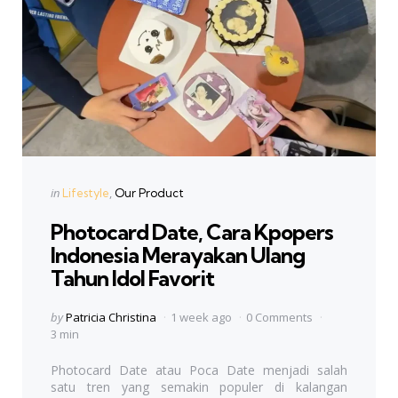
Categories
Posted
in
Lifestyle
Our Product
in
Photocard Date, Cara Kpopers
Indonesia Merayakan Ulang
Tahun Idol Favorit
Posted
by
Patricia Christina
1 week ago
0 Comments
by
3 min
Photocard Date atau Poca Date menjadi salah
satu tren yang semakin populer di kalangan