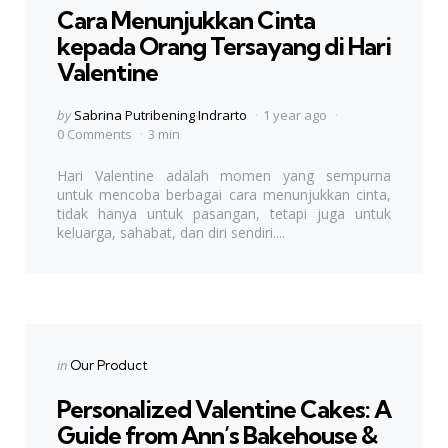
Cara Menunjukkan Cinta
kepada Orang Tersayang di Hari
Valentine
Posted
by
Sabrina Putribening Indrarto
1 year ago
by
0 Comments
3 min
Hari Valentine adalah momen yang sempurna
untuk mencoba berbagai cara menunjukkan cinta,
tidak hanya untuk pasangan, tetapi juga untuk
keluarga, sahabat, dan diri sendiri....
Categories
Posted
in
Our Product
in
Personalized Valentine Cakes: A
Guide from Ann’s Bakehouse &