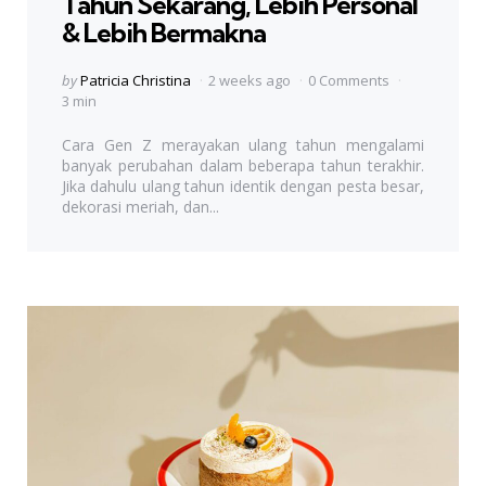
Tahun Sekarang, Lebih Personal
& Lebih Bermakna
Posted
by
Patricia Christina
2 weeks ago
0 Comments
by
3 min
Cara Gen Z merayakan ulang tahun mengalami
banyak perubahan dalam beberapa tahun terakhir.
Jika dahulu ulang tahun identik dengan pesta besar,
dekorasi meriah, dan...