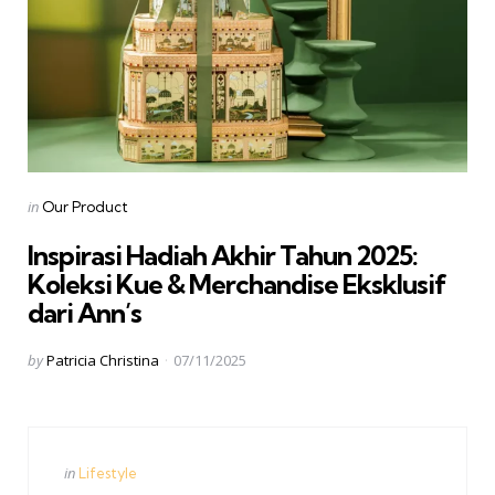
Categories
Posted
in
Our Product
in
Inspirasi Hadiah Akhir Tahun 2025:
Koleksi Kue & Merchandise Eksklusif
dari Ann’s
Posted
by
Patricia Christina
07/11/2025
by
Categories
Posted
in
Lifestyle
in