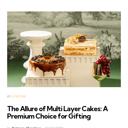
Categories
Posted
in
Lifestyle
in
The Allure of Multi Layer Cakes: A
Premium Choice for Gifting