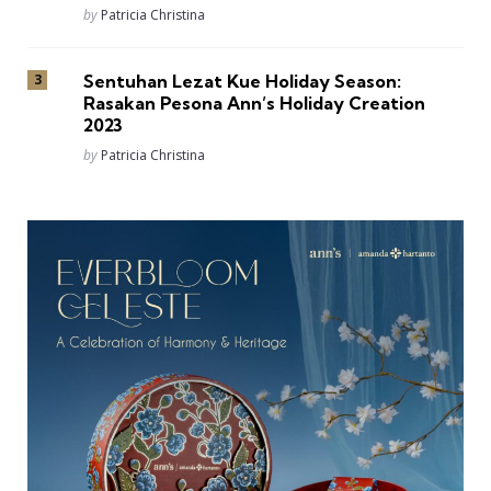
Posted
by
Patricia Christina
Sentuhan Lezat Kue Holiday Season:
Rasakan Pesona Ann’s Holiday Creation
2023
Posted
by
Patricia Christina