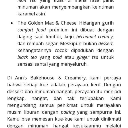
Malt Tea
yang kuat, di mana rasa pahit
minuman akan menyeimbangkan keintiman
karamel asin.
The Golden Mac & Cheese: Hidangan gurih
comfort food
premium ini dibuat dengan
daging sapi lembut, keju
béchamel creamy
,
dan rempah segar. Meskipun bukan
dessert
,
kehangatannya cocok dipadukan dengan
black tea
yang
bold
atau
ginger tea
untuk
sensasi santai yang menyeluruh.
Di Ann’s Bakehouse & Creamery, kami percaya
bahwa setiap kue adalah perayaan kecil. Dengan
dessert dan minuman hangat, perayaan itu menjadi
lengkap, hangat, dan tak terlupakan. Kami
mengundang semua penikmat untuk merayakan
musim liburan dengan
pairing
yang sempurna ini.
Kamu bisa memesan kue-kue kami untuk dinikmati
dengan minuman hangat kesukaanmu melalui