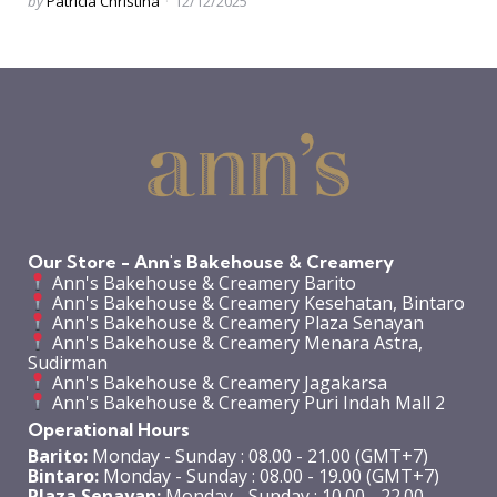
Posted
by
Patricia Christina
12/12/2025
by
Our Store - Ann's Bakehouse & Creamery
Ann's Bakehouse & Creamery Barito
Ann's Bakehouse & Creamery Kesehatan, Bintaro
Ann's Bakehouse & Creamery Plaza Senayan
Ann's Bakehouse & Creamery Menara Astra,
Sudirman
Ann's Bakehouse & Creamery Jagakarsa
Ann's Bakehouse & Creamery Puri Indah Mall 2
Operational Hours
Barito:
Monday - Sunday : 08.00 - 21.00 (GMT+7)
Bintaro:
Monday - Sunday : 08.00 - 19.00 (GMT+7)
Plaza Senayan:
Monday - Sunday : 10.00 - 22.00