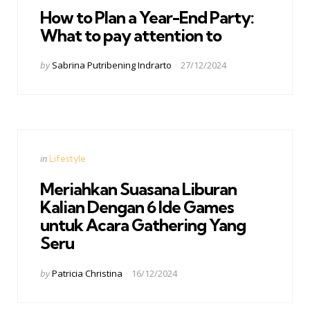
How to Plan a Year-End Party:
What to pay attention to
Posted
by
Sabrina Putribening Indrarto
27/12/2024
by
Categories
Posted
in
Lifestyle
in
Meriahkan Suasana Liburan
Kalian Dengan 6 Ide Games
untuk Acara Gathering Yang
Seru
Posted
by
Patricia Christina
16/12/2024
by