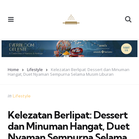
Menu
Se
Home
Lifestyle
Kelezatan Berlipat: Dessert dan Minuman
Hangat, Duet Nyaman Sempurna Selama Musim Liburan
Categories
Posted
in
Lifestyle
in
Kelezatan Berlipat: Dessert
dan Minuman Hangat, Duet
Nyaman Sempurna Selama