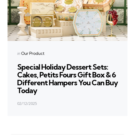
Posted
in
Our Product
in
Special Holiday Dessert Sets:
Cakes, Petits Fours Gift Box & 6
Different Hampers You Can Buy
Today
02/12/2025