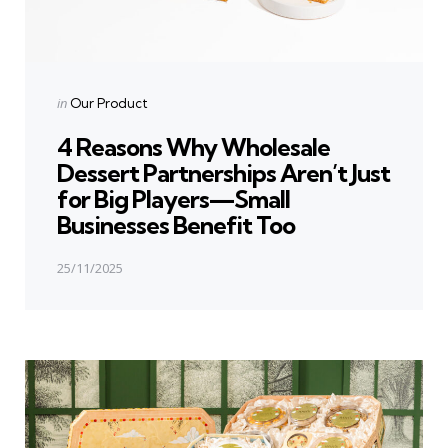
Posted
in
Our Product
in
4 Reasons Why Wholesale
Dessert Partnerships Aren’t Just
for Big Players—Small
Businesses Benefit Too
25/11/2025
Next Post