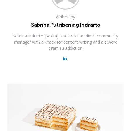
Written by
Sabrina Putribening Indrarto
Sabrina Indrarto (Sasha) is a Social media & community
manager with a knack for content writing and a severe
tiramisu addiction
Previous Post
Post
navigation