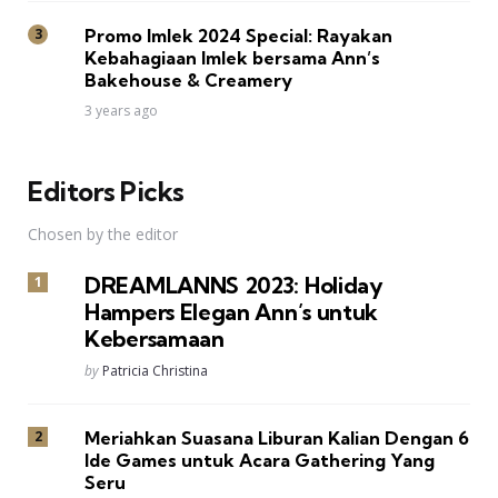
Promo Imlek 2024 Special: Rayakan
Kebahagiaan Imlek bersama Ann’s
Bakehouse & Creamery
3 years ago
Editors Picks
Chosen by the editor
DREAMLANNS 2023: Holiday
Hampers Elegan Ann’s untuk
Kebersamaan
Posted
by
Patricia Christina
Meriahkan Suasana Liburan Kalian Dengan 6
Ide Games untuk Acara Gathering Yang
Seru