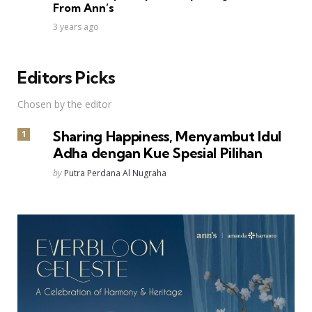
From Ann’s
3 years ago
Editors Picks
Chosen by the editor
Sharing Happiness, Menyambut Idul
Adha dengan Kue Spesial Pilihan
Posted
by
Putra Perdana Al Nugraha