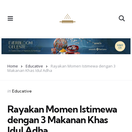
Menu
Se
Home
Educative
Rayakan Momen Istimewa dengan 3
Makanan Khas Idul Adha
Categories
Posted
in
Educative
in
Rayakan Momen Istimewa
dengan 3 Makanan Khas
Idul Adha