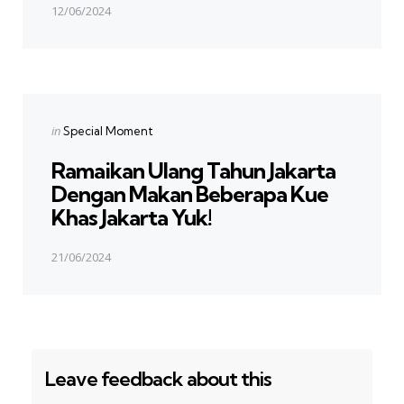
12/06/2024
Next Post
Posted
in
Special Moment
in
Ramaikan Ulang Tahun Jakarta
Dengan Makan Beberapa Kue
Khas Jakarta Yuk!
21/06/2024
Leave feedback about this