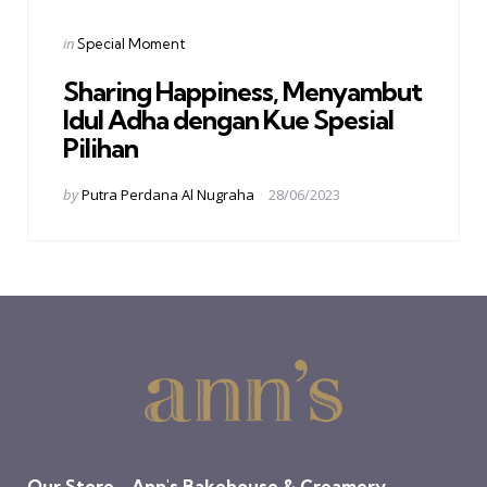
Categories
Posted
in
Special Moment
in
Sharing Happiness, Menyambut
Idul Adha dengan Kue Spesial
Pilihan
Posted
by
Putra Perdana Al Nugraha
28/06/2023
by
Our Store - Ann's Bakehouse & Creamery