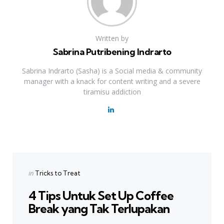
Written by
Sabrina Putribening Indrarto
Sabrina Indrarto (Sasha) is a Social media & community
manager with a knack for content writing and a severe
tiramisu addiction
Previous Post
Post
navigation
Posted
in
Tricks to Treat
in
4 Tips Untuk Set Up Coffee
Break yang Tak Terlupakan