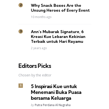
Why Snack Boxes Are the
Unsung Heroes of Every Event
10 months ago
Ann’s Mubarak Signature, 6
Kreasi Kue Lebaran Kekinian
Terbaik untuk Hari Rayamu
2 years ago
Editors Picks
Chosen by the editor
5 Inspirasi Kue untuk
Menemani Buka Puasa
bersama Keluarga
Posted
by
Putra Perdana Al Nugraha