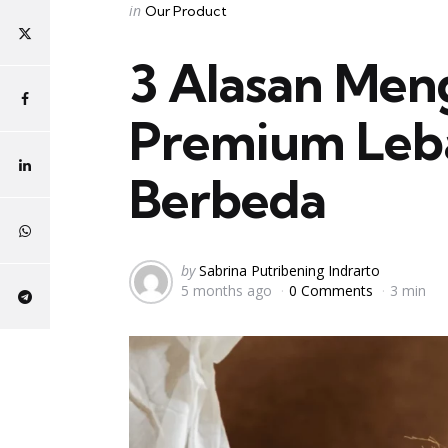
Categories
Posted
in
Our Product
in
3 Alasan Men
Premium Leba
Berbeda
Posted
by
Sabrina Putribening Indrarto
5 months ago
0 Comments
3 min
by