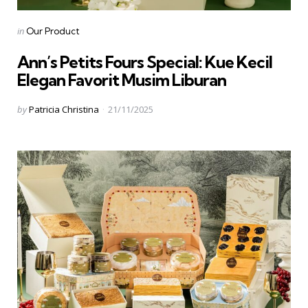
Categories
Posted
in
Our Product
in
Ann’s Petits Fours Special: Kue Kecil
Elegan Favorit Musim Liburan
Posted
by
Patricia Christina
21/11/2025
by