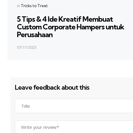
Posted
in
Tricks to Treat
in
5 Tips & 4 Ide Kreatif Membuat
Custom Corporate Hampers untuk
Perusahaan
07/11/2023
Leave feedback about this