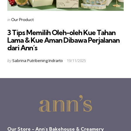
Categories
Posted
in
Our Product
in
3 Tips Memilih Oleh-oleh Kue Tahan
Lama & Kue Aman Dibawa Perjalanan
dari Ann’s
Posted
by
Sabrina Putribening Indrarto
19/11/2025
by
Our Store - Ann's Bakehouse & Creamery