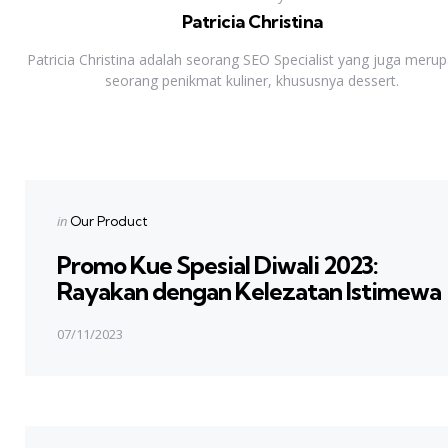
Patricia Christina
Patricia Christina adalah seorang SEO Specialist yang juga meru
seorang penikmat kuliner, khususnya dessert.
Previous Post
Post
navigation
Posted
in
Our Product
in
Promo Kue Spesial Diwali 2023:
Rayakan dengan Kelezatan Istimewa
07/11/2023
Next Post