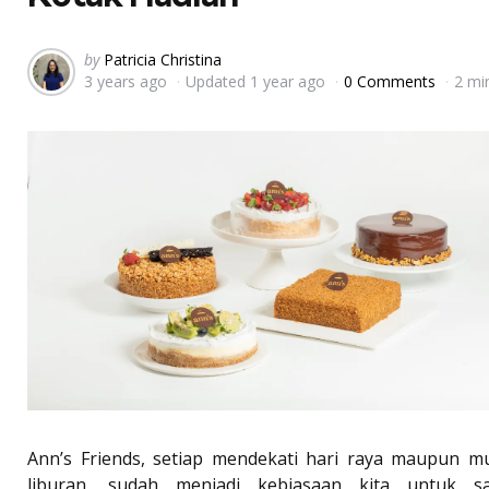
Posted
by
Patricia Christina
3 years ago
Updated
1 year ago
0 Comments
2 mi
by
Ann’s Friends, setiap mendekati hari raya maupun m
liburan, sudah menjadi kebiasaan kita untuk sa