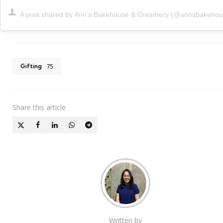
A post shared by Ann’s Bakehouse & Creamery (@annsbakehou
Gifting
75
Share
this article
Written by