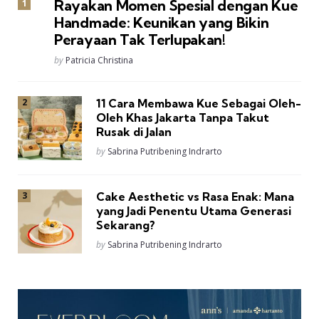
Rayakan Momen Spesial dengan Kue
Handmade: Keunikan yang Bikin
Perayaan Tak Terlupakan!
Posted
by
Patricia Christina
11 Cara Membawa Kue Sebagai Oleh-
Oleh Khas Jakarta Tanpa Takut
Rusak di Jalan
Posted
by
Sabrina Putribening Indrarto
Cake Aesthetic vs Rasa Enak: Mana
yang Jadi Penentu Utama Generasi
Sekarang?
Posted
by
Sabrina Putribening Indrarto