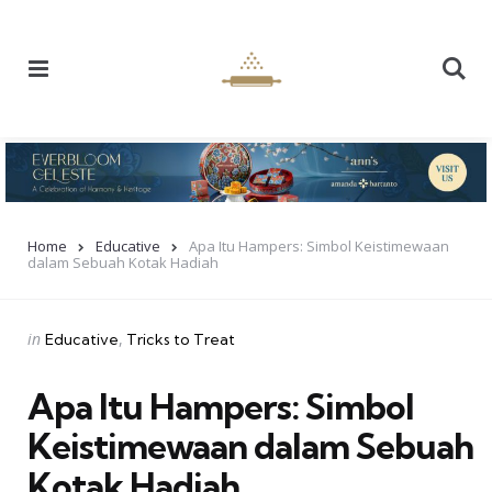
Menu
Se
Home
Educative
Apa Itu Hampers: Simbol Keistimewaan
dalam Sebuah Kotak Hadiah
Categories
Posted
in
Educative
Tricks to Treat
in
Apa Itu Hampers: Simbol
Keistimewaan dalam Sebuah
Kotak Hadiah