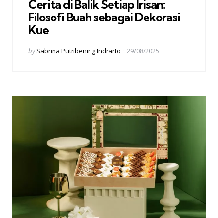
Cerita di Balik Setiap Irisan:
Filosofi Buah sebagai Dekorasi
Kue
Posted
by
Sabrina Putribening Indrarto
29/08/2025
by