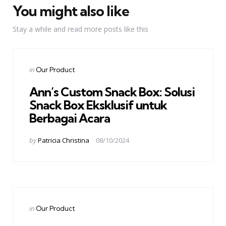
You might also like
Stay a while and read more posts like this
Categories
Posted
in
Our Product
in
Ann’s Custom Snack Box: Solusi
Snack Box Eksklusif untuk
Berbagai Acara
Posted
by
Patricia Christina
08/10/2024
by
Categories
Posted
in
Our Product
in