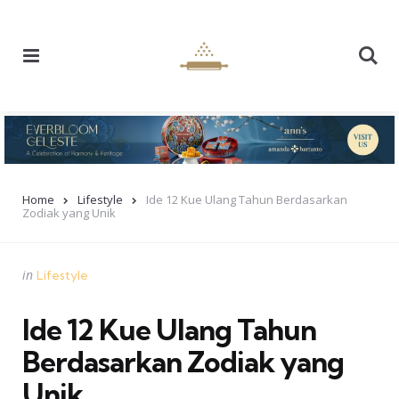
Menu
Se
Home
Lifestyle
Ide 12 Kue Ulang Tahun Berdasarkan
Zodiak yang Unik
Categories
Posted
in
Lifestyle
in
Ide 12 Kue Ulang Tahun
Berdasarkan Zodiak yang
Unik