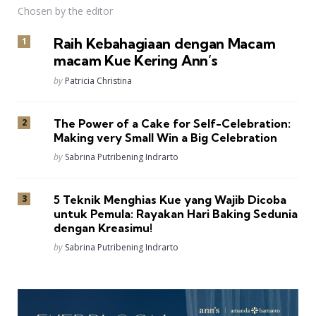
Chosen by the editor
Raih Kebahagiaan dengan Macam
macam Kue Kering Ann’s
Posted
by
Patricia Christina
The Power of a Cake for Self-Celebration:
Making very Small Win a Big Celebration
Posted
by
Sabrina Putribening Indrarto
5 Teknik Menghias Kue yang Wajib Dicoba
untuk Pemula: Rayakan Hari Baking Sedunia
dengan Kreasimu!
Posted
by
Sabrina Putribening Indrarto