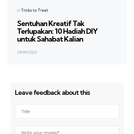
Posted
in
Tricks to Treat
in
Sentuhan Kreatif Tak
Terlupakan: 10 Hadiah DIY
untuk Sahabat Kalian
29/09/2023
Leave feedback about this