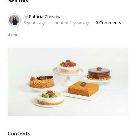
Posted
by
Patricia Christina
3 years ago
Updated
1 year ago
0 Comments
by
4 min
Contents