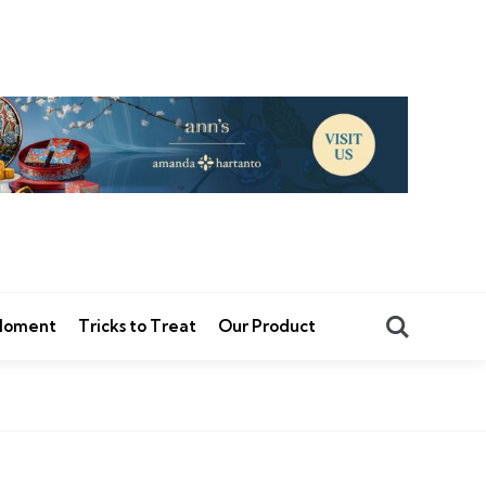
Search
 Moment
Tricks to Treat
Our Product