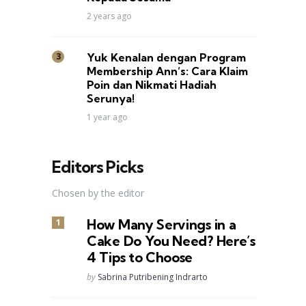
2 years ago
Yuk Kenalan dengan Program
Membership Ann’s: Cara Klaim
Poin dan Nikmati Hadiah
Serunya!
1 year ago
Editors Picks
Chosen by the editor
How Many Servings in a
Cake Do You Need? Here’s
4 Tips to Choose
Posted
by
Sabrina Putribening Indrarto