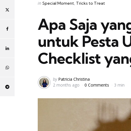
Categories
Posted
in
Special Moment
Tricks to Treat
in
Apa Saja yan
untuk Pesta U
Checklist ya
Posted
by
Patricia Christina
2 months ago
0 Comments
3 min
by