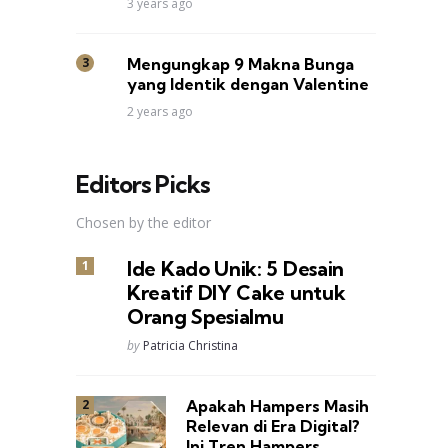
3 years ago
Mengungkap 9 Makna Bunga
yang Identik dengan Valentine
2 years ago
Editors Picks
Chosen by the editor
Ide Kado Unik: 5 Desain
Kreatif DIY Cake untuk
Orang Spesialmu
Posted
by
Patricia Christina
Apakah Hampers Masih
Relevan di Era Digital?
Ini Tren Hampers