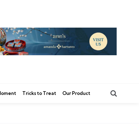
Search
 Moment
Tricks to Treat
Our Product