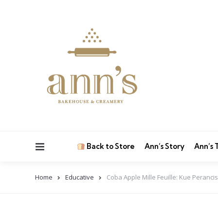
Menu
Back to Store
Ann’s Story
Ann’s
Home
Educative
Coba Apple Mille Feuille: Kue Peran