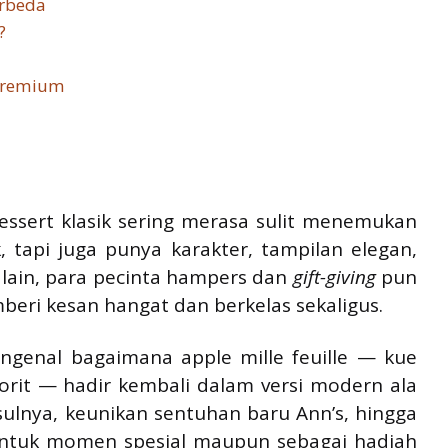
erbeda
?
 Premium
essert klasik sering merasa sulit menemukan
tapi juga punya karakter, tampilan elegan,
si lain, para pecinta hampers dan
gift-giving
pun
ri kesan hangat dan berkelas sekaligus.
mengenal bagaimana apple mille feuille — kue
vorit — hadir kembali dalam versi modern ala
sulnya, keunikan sentuhan baru Ann’s, hingga
 untuk momen spesial maupun sebagai hadiah