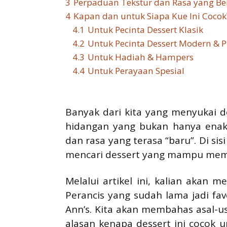
3
Perpaduan Tekstur dan Rasa yang B
4
Kapan dan untuk Siapa Kue Ini Cocok
4.1
Untuk Pecinta Dessert Klasik
4.2
Untuk Pecinta Dessert Modern &
4.3
Untuk Hadiah & Hampers
4.4
Untuk Perayaan Spesial
Banyak dari kita yang menyukai d
hidangan yang bukan hanya enak, 
dan rasa yang terasa “baru”. Di si
mencari dessert yang mampu membe
Melalui artikel ini, kalian akan 
Perancis yang sudah lama jadi fa
Ann’s. Kita akan membahas asal-u
alasan kenapa dessert ini cocok