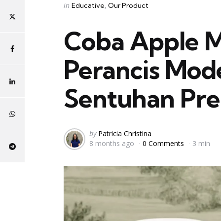
Categories
Posted
in
Educative
Our Product
in
Coba Apple Mi
Perancis Mod
Sentuhan Pre
Posted
by
Patricia Christina
8 months ago
0 Comments
3 min
by