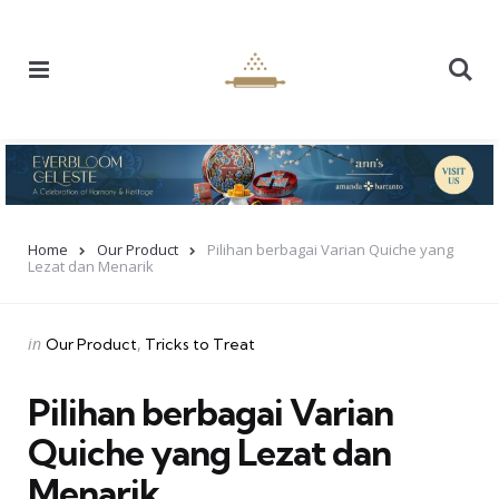
Menu
Se
Home
Our Product
Pilihan berbagai Varian Quiche yang
Lezat dan Menarik
Categories
Posted
in
Our Product
Tricks to Treat
in
Pilihan berbagai Varian
Quiche yang Lezat dan
Menarik