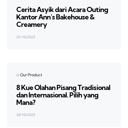
in
Cerita Asyik dari Acara Outing
Kantor Ann's Bakehouse &
Creamery
25/10/2023
Next Post
Posted
in
Our Product
in
8 Kue Olahan Pisang Tradisional
dan Internasional. Pilih yang
Mana?
26/10/2023