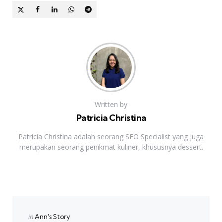
Written by
Patricia Christina
Patricia Christina adalah seorang SEO Specialist yang juga
merupakan seorang penikmat kuliner, khususnya dessert.
Previous Post
Post
navigation
Posted
in
Ann's Story