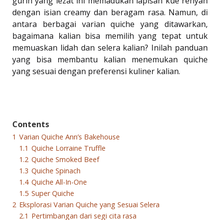
gurih yang lezat ini memadukan lapisan kue renyah
dengan isian creamy dan beragam rasa. Namun, di
antara berbagai varian quiche yang ditawarkan,
bagaimana kalian bisa memilih yang tepat untuk
memuaskan lidah dan selera kalian? Inilah panduan
yang bisa membantu kalian menemukan quiche
yang sesuai dengan preferensi kuliner kalian.
Contents
1
Varian Quiche Ann’s Bakehouse
1.1
Quiche Lorraine Truffle
1.2
Quiche Smoked Beef
1.3
Quiche Spinach
1.4
Quiche All-In-One
1.5
Super Quiche
2
Eksplorasi Varian Quiche yang Sesuai Selera
2.1
Pertimbangan dari segi cita rasa