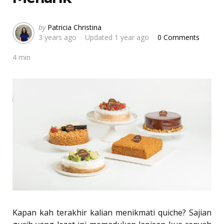
Posted
by
Patricia Christina
3 years ago
Updated
1 year ago
0 Comments
by
4 min
Kapan kah terakhir kalian menikmati quiche? Sajian