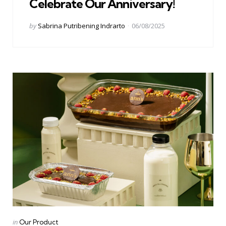
Celebrate Our Anniversary!
Posted
by
Sabrina Putribening Indrarto
06/08/2025
by
Categories
Posted
in
Our Product