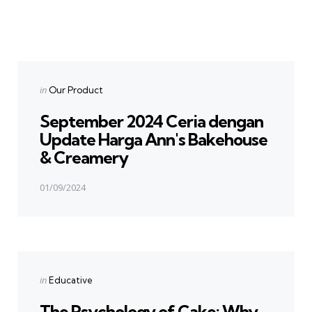
Previous Post
Post
navigation
Posted
in
Our Product
in
September 2024 Ceria dengan
Update Harga Ann's Bakehouse
& Creamery
01/09/2024
Next Post
Posted
in
Educative
in
The Psychology of Cake: Why