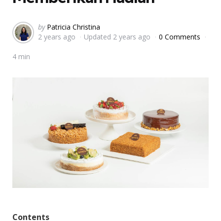
Posted
by
Patricia Christina
2 years ago
Updated
2 years ago
0 Comments
by
4 min
Contents