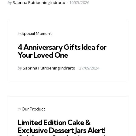
Posted
by
Sabrina Putribening Indrarto
19/05/2026
by
Categories
Posted
in
Special Moment
in
4 Anniversary Gifts Idea for
Your Loved One
Posted
by
Sabrina Putribening Indrarto
27/09/2024
by
Categories
Posted
in
Our Product
in
Limited Edition Cake &
Exclusive Dessert Jars Alert!