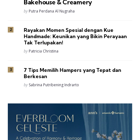
Bakehouse & Creamery
Posted
by
Putra Perdana Al Nugraha
Rayakan Momen Spesial dengan Kue
Handmade: Keunikan yang Bikin Perayaan
Tak Terlupakan!
Posted
by
Patricia Christina
7 Tips Memilih Hampers yang Tepat dan
Berkesan
Posted
by
Sabrina Putribening Indrarto