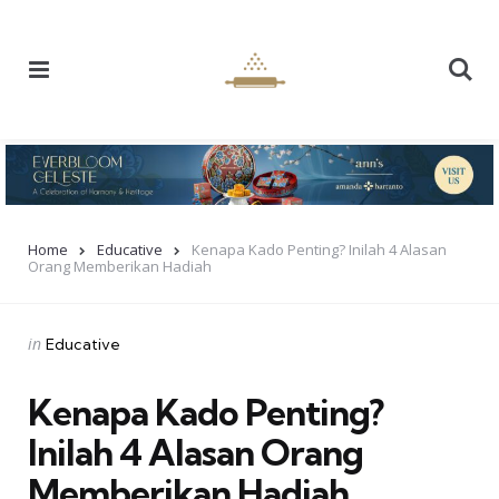
Menu
Se
Home
Educative
Kenapa Kado Penting? Inilah 4 Alasan
Orang Memberikan Hadiah
Categories
Posted
in
Educative
in
Kenapa Kado Penting?
Inilah 4 Alasan Orang
Memberikan Hadiah