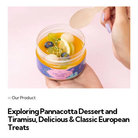
Categories
Posted
in
Our Product
in
Exploring Pannacotta Dessert and
Tiramisu, Delicious & Classic European
Treats