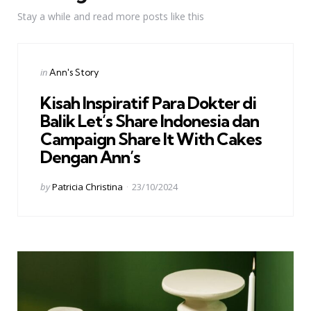
Stay a while and read more posts like this
Categories
Posted
in
Ann's Story
in
Kisah Inspiratif Para Dokter di
Balik Let’s Share Indonesia dan
Campaign Share It With Cakes
Dengan Ann’s
Posted
by
Patricia Christina
23/10/2024
by