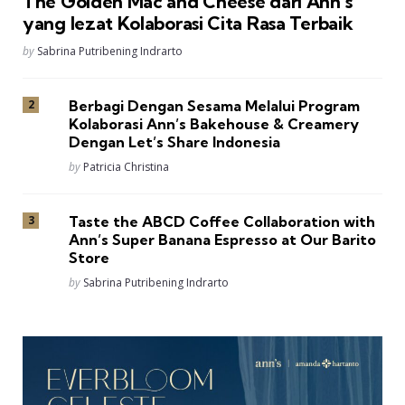
The Golden Mac and Cheese dari Ann’s
yang lezat Kolaborasi Cita Rasa Terbaik
Posted
by
Sabrina Putribening Indrarto
Berbagi Dengan Sesama Melalui Program
Kolaborasi Ann’s Bakehouse & Creamery
Dengan Let’s Share Indonesia
Posted
by
Patricia Christina
Taste the ABCD Coffee Collaboration with
Ann’s Super Banana Espresso at Our Barito
Store
Posted
by
Sabrina Putribening Indrarto