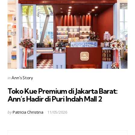
Categories
Posted
in
Ann's Story
in
Toko Kue Premium di Jakarta Barat:
Ann’s Hadir di Puri Indah Mall 2
Posted
by
Patricia Christina
11/05/2026
by