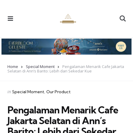
Menu
Se
Home
Special Moment
Pengalaman Menarik Cafe Jakarta
Selatan di Ann’s Barito: Lebih dari Sekedar Kue
Categories
Posted
in
Special Moment
Our Product
in
Pengalaman Menarik Cafe
Jakarta Selatan di Ann’s
Barito: Lebih dari Sekedar