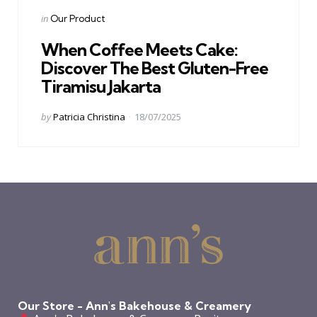
Categories
Posted
in
Our Product
in
When Coffee Meets Cake:
Discover The Best Gluten-Free
Tiramisu Jakarta
Posted
by
Patricia Christina
18/07/2025
by
Our Store - Ann's Bakehouse & Creamery