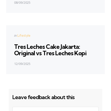
08/09/2025
Next Post
Posted
in
Lifestyle
in
Tres Leches Cake Jakarta:
Original vs Tres Leches Kopi
12/09/2025
Leave feedback about this