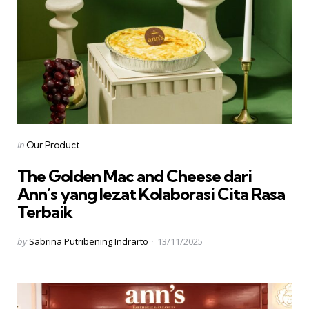
Categories
Posted
in
Our Product
in
The Golden Mac and Cheese dari
Ann’s yang lezat Kolaborasi Cita Rasa
Terbaik
Posted
by
Sabrina Putribening Indrarto
13/11/2025
by