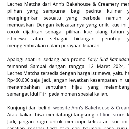
Leches Matcha dari Ann’s Bakehouse & Creamery men
pilihan yang sempurna bagi pecinta kuliner 
menginginkan sesuatu yang berbeda namun t
memuaskan. Dengan kelezatannya yang unik, kue ini 
cocok dijadikan sebagai pilihan kue ulang tahun 
istimewa atau sebagai hidangan penutup y
menggembirakan dalam perayaan lebaran.
Apalagi saat ini sedang ada promo
Early Bird Ramada
temanns! Sampai dengan tanggal 12 Maret 2024, 
Leches Matcha tersedia dengan harga istimewa, yaitu h
Rp460,000 saja. Jadi, jangan lewatkan kesempatan ini u
menambahkan sentuhan hijau yang melamban
semangat Idul Fitri pada momen spesial kalian.
Kunjungi dan beli di
website Ann’s Bakehouse & Crea
Atau kalian bisa mendatangi langsung
offline store
k
Jadi, jangan ragu untuk mencicipi kelezatan kue ini
rasakan sensasi tiada tara dari harmoni rasa susu