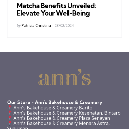
Matcha Benefits Unveiled:
Elevate Your Well-Being
Posted
by
Patricia Christina
23/02/2024
by
Our Store - Ann's Bakehouse & Creamery
Ann's Bakehouse & Creamery Barito
Ann's Bakehouse & Creamery Kesehatan, Bintaro
Ann's Bakehouse & Creamery Plaza Senayan
Ann's Bakehouse & Creamery Menara Astra,
Sudirman