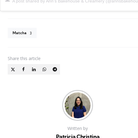
A post shared by Ann's Bakehouse & Creamery (@annsbakehou
Matcha
3
Share
this article
Written by
Patricia Christina