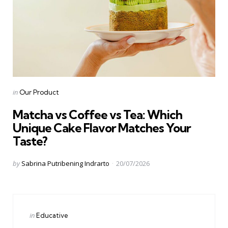
Categories
Posted
in
Our Product
in
Matcha vs Coffee vs Tea: Which
Unique Cake Flavor Matches Your
Taste?
Posted
by
Sabrina Putribening Indrarto
20/07/2026
by
Categories
Posted
in
Educative
in