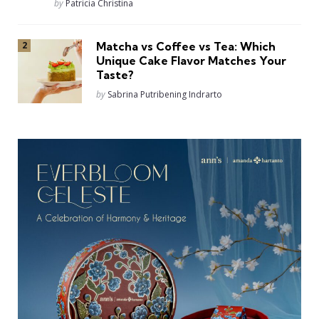
Posted
by
Patricia Christina
Matcha vs Coffee vs Tea: Which
Unique Cake Flavor Matches Your
Taste?
Posted
by
Sabrina Putribening Indrarto