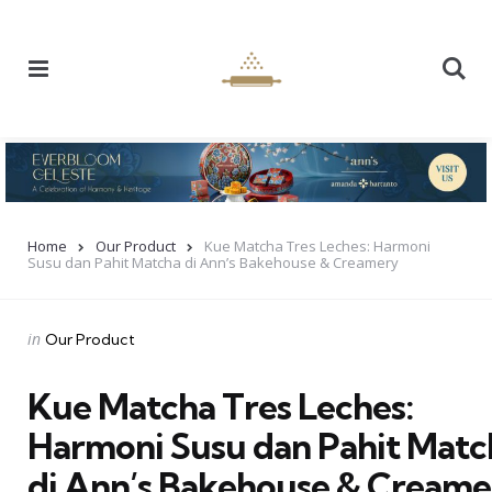
Menu
Se
Home
Our Product
Kue Matcha Tres Leches: Harmoni
Susu dan Pahit Matcha di Ann’s Bakehouse & Creamery
Categories
Posted
in
Our Product
in
Kue Matcha Tres Leches:
Harmoni Susu dan Pahit Matc
di Ann’s Bakehouse & Creame