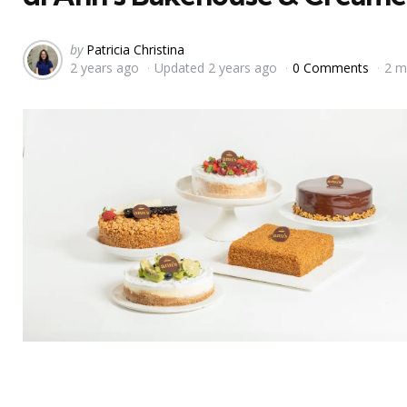
Posted
by
Patricia Christina
2 years ago
Updated
2 years ago
0 Comments
2 m
by