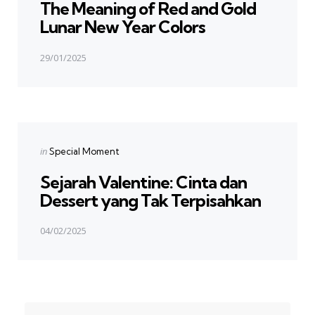
The Meaning of Red and Gold
Lunar New Year Colors
29/01/2025
Next Post
Posted
in
Special Moment
in
Sejarah Valentine: Cinta dan
Dessert yang Tak Terpisahkan
04/02/2025