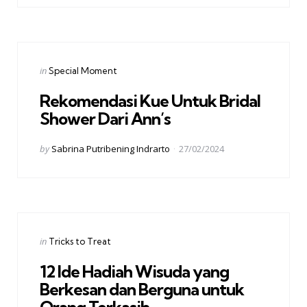
Categories
Posted
in
Special Moment
in
Rekomendasi Kue Untuk Bridal
Shower Dari Ann’s
Posted
by
Sabrina Putribening Indrarto
27/02/2024
by
Categories
Posted
in
Tricks to Treat
in
12 Ide Hadiah Wisuda yang
Berkesan dan Berguna untuk