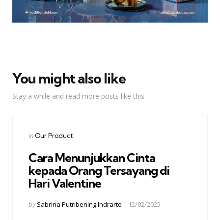
You might also like
Stay a while and read more posts like this
Categories
Posted
in
Our Product
in
Cara Menunjukkan Cinta
kepada Orang Tersayang di
Hari Valentine
Posted
by
Sabrina Putribening Indrarto
12/02/2025
by