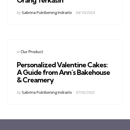
Orang Terkasih
Posted
by
Sabrina Putribening Indrarto
04/10/2024
by
Categories
Posted
in
Our Product
in
Personalized Valentine Cakes:
A Guide from Ann’s Bakehouse
& Creamery
Posted
by
Sabrina Putribening Indrarto
07/02/2025
by