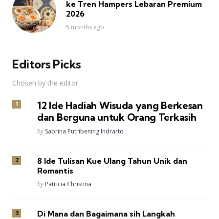
ke Tren Hampers Lebaran Premium
2026
5 months ago
Editors Picks
Chosen by the editor
12 Ide Hadiah Wisuda yang Berkesan
dan Berguna untuk Orang Terkasih
Posted
by
Sabrina Putribening Indrarto
8 Ide Tulisan Kue Ulang Tahun Unik dan
Romantis
Posted
by
Patricia Christina
Di Mana dan Bagaimana sih Langkah