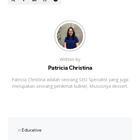
Written by
Patricia Christina
Patricia Christina adalah seorang SEO Specialist yang juga
merupakan seorang penikmat kuliner, khususnya dessert.
Previous Post
Post
navigation
Posted
in
Educative
in