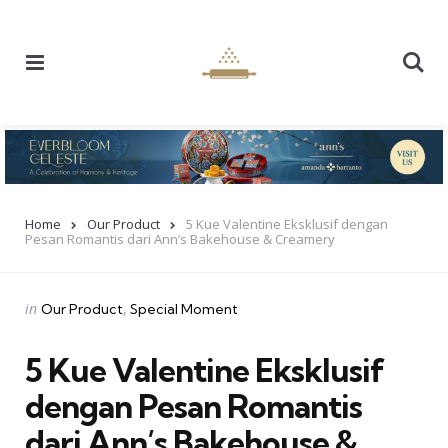
Menu
Se
Home
Our Product
5 Kue Valentine Eksklusif dengan
Pesan Romantis dari Ann’s Bakehouse & Creamery
Categories
Posted
in
Our Product
Special Moment
in
5 Kue Valentine Eksklusif
dengan Pesan Romantis
dari Ann’s Bakehouse &