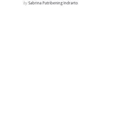
Posted
by
Sabrina Putribening Indrarto