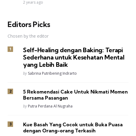
2 years ago
Editors Picks
Chosen by the editor
Self-Healing dengan Baking: Terapi
Sederhana untuk Kesehatan Mental
yang Lebih Baik
Posted
by
Sabrina Putribening Indrarto
5 Rekomendasi Cake Untuk Nikmati Momen
Bersama Pasangan
Posted
by
Putra Perdana Al Nugraha
Kue Basah Yang Cocok untuk Buka Puasa
dengan Orang-orang Terkasih