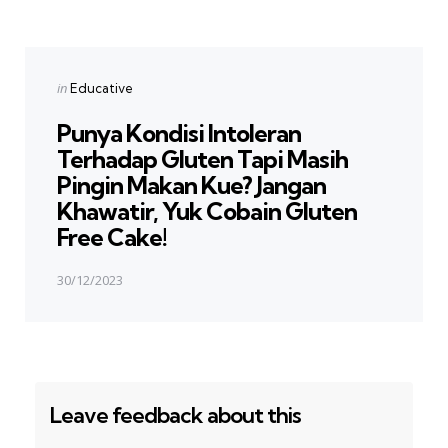
Next Post
Posted
in
Educative
in
Punya Kondisi Intoleran
Terhadap Gluten Tapi Masih
Pingin Makan Kue? Jangan
Khawatir, Yuk Cobain Gluten
Free Cake!
30/12/2023
Leave feedback about this