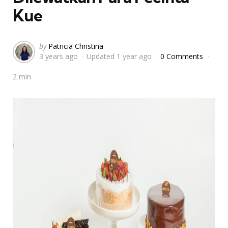
Kue
Posted
by
Patricia Christina
3 years ago
Updated
1 year ago
0 Comments
by
2 min