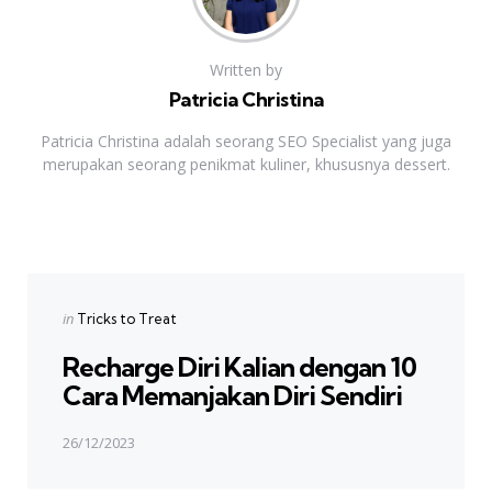
Written by
Patricia Christina
Patricia Christina adalah seorang SEO Specialist yang juga
merupakan seorang penikmat kuliner, khususnya dessert.
Previous Post
Post
navigation
Posted
in
Tricks to Treat
in
Recharge Diri Kalian dengan 10
Cara Memanjakan Diri Sendiri
26/12/2023