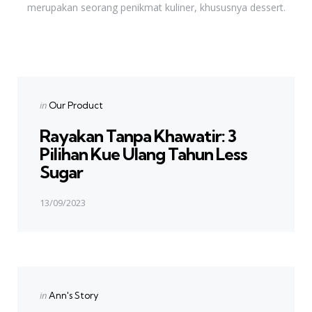
merupakan seorang penikmat kuliner, khususnya dessert.
Previous Post
Post
navigation
Posted
in
Our Product
in
Rayakan Tanpa Khawatir: 3
Pilihan Kue Ulang Tahun Less
Sugar
13/09/2023
Next Post
Posted
in
Ann's Story
in