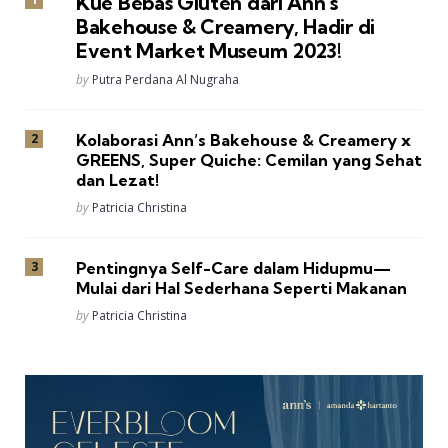
Kue Bebas Gluten dari Ann’s
Bakehouse & Creamery, Hadir di
Event Market Museum 2023!
Posted
by
Putra Perdana Al Nugraha
Kolaborasi Ann’s Bakehouse & Creamery x
GREENS, Super Quiche: Cemilan yang Sehat
dan Lezat!
Posted
by
Patricia Christina
Pentingnya Self-Care dalam Hidupmu—
Mulai dari Hal Sederhana Seperti Makanan
Posted
by
Patricia Christina