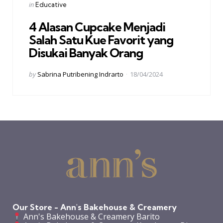
Categories
Posted
in
Educative
in
4 Alasan Cupcake Menjadi
Salah Satu Kue Favorit yang
Disukai Banyak Orang
Posted
by
Sabrina Putribening Indrarto
18/04/2024
by
Our Store - Ann's Bakehouse & Creamery
Ann's Bakehouse & Creamery Barito