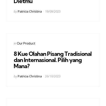
Dietmu
Posted
by
Patricia Christina
19/09/2023
by
Categories
Posted
in
Our Product
in
8 Kue Olahan Pisang Tradisional
dan Internasional. Pilih yang
Mana?
Posted
by
Patricia Christina
26/10/2023
by