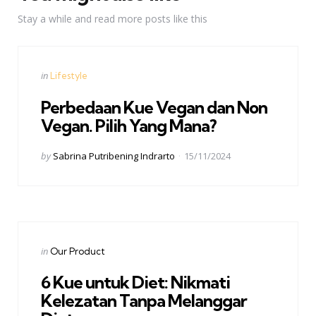
Stay a while and read more posts like this
Categories
Posted
in
Lifestyle
in
Perbedaan Kue Vegan dan Non
Vegan. Pilih Yang Mana?
Posted
by
Sabrina Putribening Indrarto
15/11/2024
by
Categories
Posted
in
Our Product
in
6 Kue untuk Diet: Nikmati
Kelezatan Tanpa Melanggar