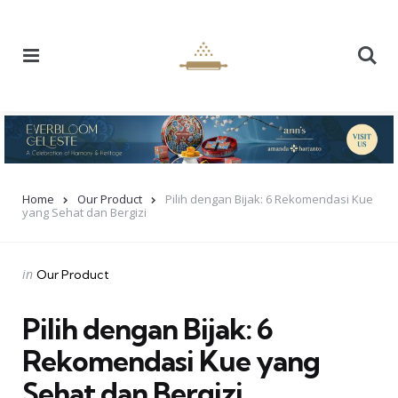
Menu
Se
Home
Our Product
Pilih dengan Bijak: 6 Rekomendasi Kue
yang Sehat dan Bergizi
Categories
Posted
in
Our Product
in
Pilih dengan Bijak: 6
Rekomendasi Kue yang
Sehat dan Bergizi