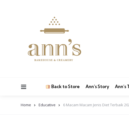
Menu
Back to Store
Ann’s Story
Ann’s
Home
Educative
6 Macam Macam Jenis Diet Terbaik 20