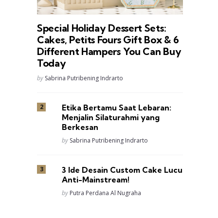
Special Holiday Dessert Sets:
Cakes, Petits Fours Gift Box & 6
Different Hampers You Can Buy
Today
Posted
by
Sabrina Putribening Indrarto
Etika Bertamu Saat Lebaran:
Menjalin Silaturahmi yang
Berkesan
Posted
by
Sabrina Putribening Indrarto
3 Ide Desain Custom Cake Lucu
Anti-Mainstream!
Posted
by
Putra Perdana Al Nugraha