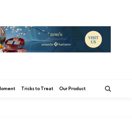
Search
 Moment
Tricks to Treat
Our Product