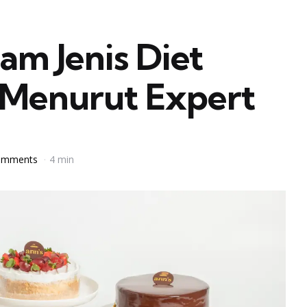
m Jenis Diet
 Menurut Expert
omments
4 min